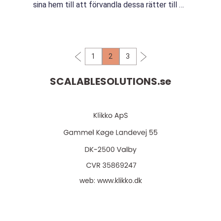
sina hem till att förvandla dessa rätter till en
smaksensation på restaurang visste man
nog inte att det skulle bli en sådan succé....
1
2
3
SCALABLESOLUTIONS.
se
web:
www.klikko.dk