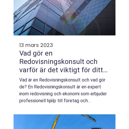
13 mars 2023
Vad gör en
Redovisningskonsult och
varför är det viktigt för ditt
företag?
Vad är en Redovisningskonsult och vad gör
de? En Redovisningskonsult är en expert
inom redovisning och ekonomi som erbjuder
professionell hjälp till företag och
organisationer. Deras huvudsakliga ansvar är
att se till at...