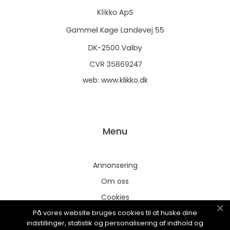
web:
www.klikko.dk
Menu
Annonsering
Om oss
Cookies
På vores website bruges cookies til at huske dine
Kontakta oss
indstillinger, statistik og personalisering af indhold og
Sitemap