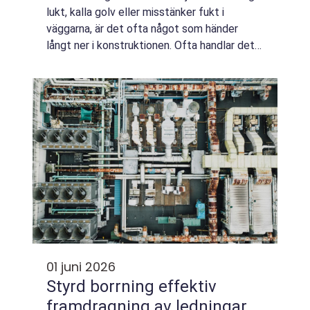
lukt, kalla golv eller misstänker fukt i
väggarna, är det ofta något som händer
långt ner i konstruktionen. Ofta handlar det
om syllarna de horisontella träbalkar som bär
upp väggarna. Ett Syllbyte Malmö ä...
01 juni 2026
Styrd borrning effektiv
framdragning av ledningar