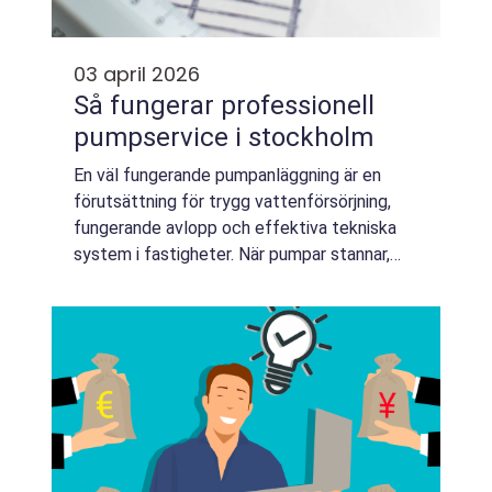
03 april 2026
Så fungerar professionell
pumpservice i stockholm
En väl fungerande pumpanläggning är en
förutsättning för trygg vattenförsörjning,
fungerande avlopp och effektiva tekniska
system i fastigheter. När pumpar stannar,
läcker eller tappar kapacitet kan följden bli
översvämningar, driftstopp och höga kos...