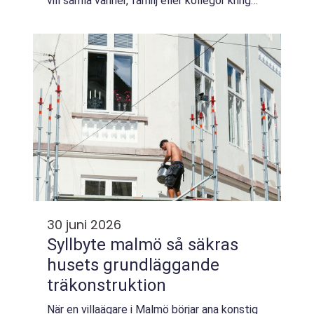
vill samla vänner, familj eller kollegor kring
ett bord och dela en minnesvärd mål...
30 juni 2026
Syllbyte malmö så säkras
husets grundläggande
träkonstruktion
När en villaägare i Malmö börjar ana konstig