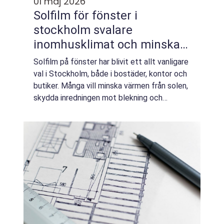
01 maj 2026
Solfilm för fönster i
stockholm svalare
inomhusklimat och minskad
bländning året runt
Solfilm på fönster har blivit ett allt vanligare
val i Stockholm, både i bostäder, kontor och
butiker. Många vill minska värmen från solen,
skydda inredningen mot blekning och
samtidigt behålla ljuset och utsikten.
Klimatet i Stockholm med stark vår-...