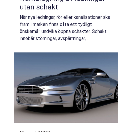
utan schakt
När nya ledningar, rör eller kanalisationer ska
fram i marken finns ofta ett tydligt
önskemål: undvika öppna schakter. Schakt
innebär störningar, avspärrningar,
återställning av ytor och i många fall stora
kostnader. Här blir styrd borrning en nyckel...