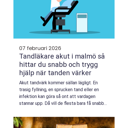
07 februari 2026
Tandläkare akut i malmö så
hittar du snabb och trygg
hjälp när tanden värker
Akut tandvärk kommer sällan lägligt. En
trasig fyllning, en sprucken tand eller en
infektion kan göra så ont att vardagen
stannar upp. Då vill de flesta bara få snabb
hjälp, utan krångel. Den som söker
tandläkare akut malmö behöver veta två
saker: nä...