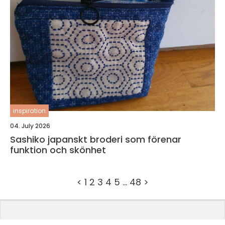
inspiration
04. July 2026
Sashiko japanskt broderi som förenar
funktion och skönhet
<
1
2
3
4
5
…
48
>