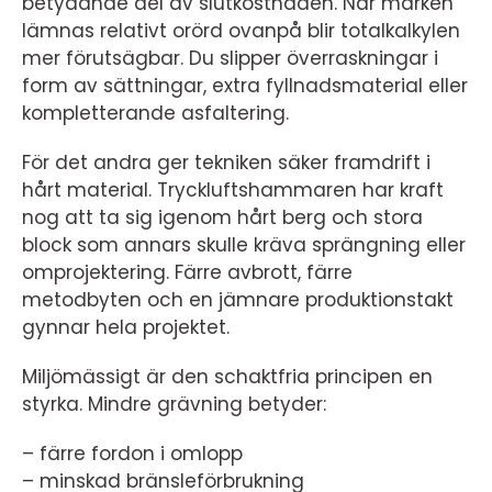
betydande del av slutkostnaden. När marken
lämnas relativt orörd ovanpå blir totalkalkylen
mer förutsägbar. Du slipper överraskningar i
form av sättningar, extra fyllnadsmaterial eller
kompletterande asfaltering.
För det andra ger tekniken säker framdrift i
hårt material. Tryckluftshammaren har kraft
nog att ta sig igenom hårt berg och stora
block som annars skulle kräva sprängning eller
omprojektering. Färre avbrott, färre
metodbyten och en jämnare produktionstakt
gynnar hela projektet.
Miljömässigt är den schaktfria principen en
styrka. Mindre grävning betyder:
– färre fordon i omlopp
– minskad bränsleförbrukning