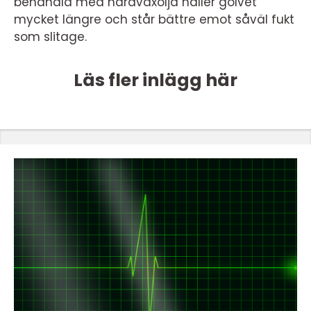
behandla med hårdvaxolja håller golvet
mycket längre och står bättre emot såväl fukt
som slitage.
Läs fler inlägg här