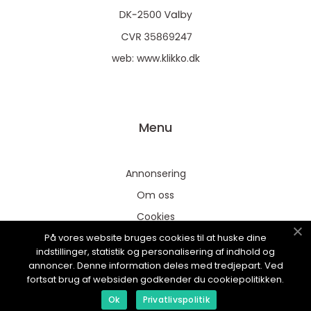
web:
www.klikko.dk
Menu
Annonsering
Om oss
Cookies
På vores website bruges cookies til at huske dine
Kontakta oss
indstillinger, statistik og personalisering af indhold og
Sitemap
annoncer. Denne information deles med tredjepart. Ved
fortsat brug af websiden godkender du cookiepolitikken.
Ok
Privatlivspolitik