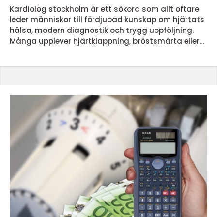
Kardiolog stockholm är ett sökord som allt oftare
leder människor till fördjupad kunskap om hjärtats
hälsa, modern diagnostik och trygg uppföljning.
Många upplever hjärtklappning, bröstsmärta eller
ovanlig trötthet och undrar när det är dags att
söka specialiserad vård. En kardiolog är läkare med
fördjupad kunskap om hjärtat och blodkärlen, och
rätt kontakt i tid kan minska risken för allvarlig
sjukdom och ge en bättre livskvalitet. När En Kardi...