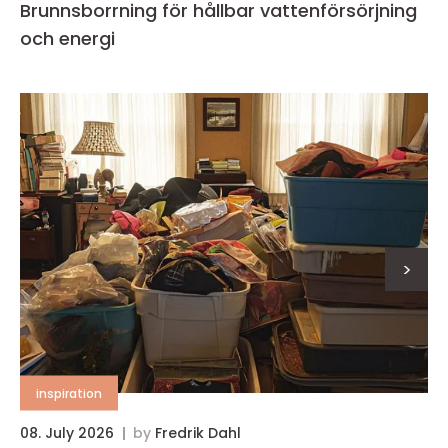
Brunnsborrning för hållbar vattenförsörjning
och energi
>
inspiration
08. July 2026
by
Fredrik Dahl
0